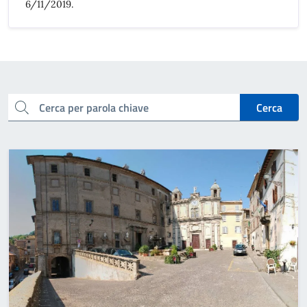
6/11/2019.
cerca
Cerca