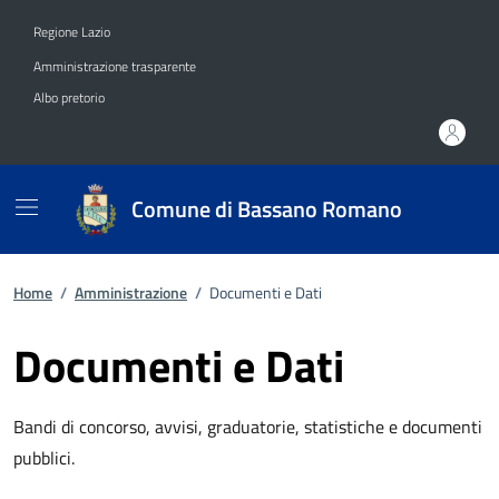
Vai ai contenuti
Vai al footer
Regione Lazio
Amministrazione trasparente
Albo pretorio
Comune di Bassano Romano
Home
/
Amministrazione
/
Documenti e Dati
Documenti e Dati
Bandi di concorso, avvisi, graduatorie, statistiche e documenti
pubblici.