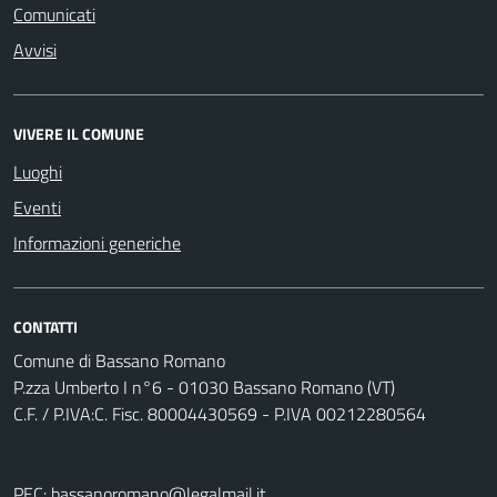
Comunicati
Avvisi
VIVERE IL COMUNE
Luoghi
Eventi
Informazioni generiche
CONTATTI
Comune di Bassano Romano
P.zza Umberto I n°6 - 01030 Bassano Romano (VT)
C.F. / P.IVA:C. Fisc. 80004430569 - P.IVA 00212280564
PEC:
bassanoromano@legalmail.it