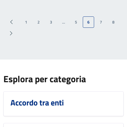
1
2
3
…
5
6
7
8
Esplora per categoria
Accordo tra enti