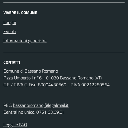
VIVERE IL COMUNE
Luoghi
Eventi
Informazioni generiche
CONTATTI
Comune di Bassano Romano
P.zza Umberto I n°6 - 01030 Bassano Romano (VT)
C.F. / P.IVA:C. Fisc. 80004430569 - P.IVA 00212280564
PEC:
bassanoromano@legalmail.it
Centralino unico: 0761 63.69.01
Leggi le FAQ