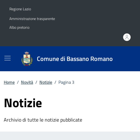
Vai ai contenuti
Vai al footer
Regione Lazio
Amministrazione trasparente
Albo pretorio
Comune di Bassano Romano
Home
/
Novità
/
Notizie
/
Pagina 3
Notizie
Archivio di tutte le notizie pubblicate