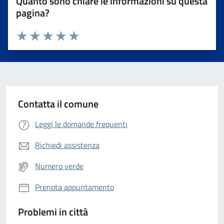
Quanto sono chiare le informazioni su questa
pagina?
Valuta da 1 a 5 stelle la pagina
Valuta 1 stelle su 5
Valuta 2 stelle su 5
Valuta 3 stelle su 5
Valuta 4 stelle su 5
Valuta 5 stelle su 5
Contatta il comune
Leggi le domande frequenti
Richiedi assistenza
Numero verde
Prenota appuntamento
Problemi in città