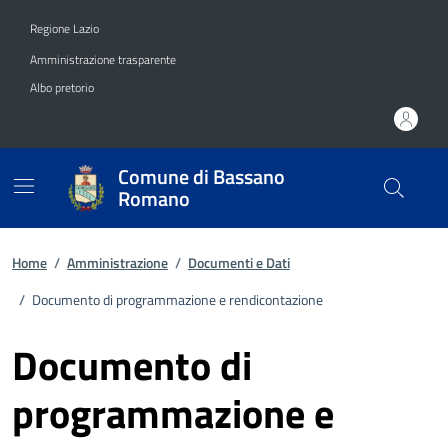
Vai ai contenuti
Vai al footer
Regione Lazio
Amministrazione trasparente
Albo pretorio
Comune di Bassano
Romano
Home
/
Amministrazione
/
Documenti e Dati
/
Documento di programmazione e rendicontazione
Documento di
programmazione e