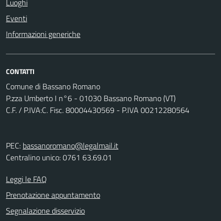
Luoghi
Eventi
Informazioni generiche
CONTATTI
Comune di Bassano Romano
P.zza Umberto I n°6 - 01030 Bassano Romano (VT)
C.F. / P.IVA:C. Fisc. 80004430569 - P.IVA 00212280564
PEC:
bassanoromano@legalmail.it
Centralino unico: 0761 63.69.01
Leggi le FAQ
Prenotazione appuntamento
Segnalazione disservizio