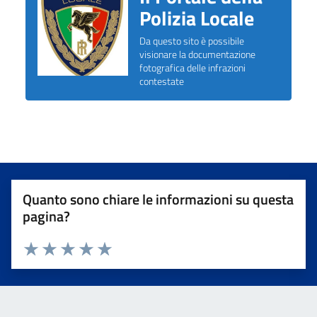
Polizia Locale
Da questo sito è possibile
visionare la documentazione
fotografica delle infrazioni
contestate
Quanto sono chiare le informazioni su questa
pagina?
Valuta da 1 a 5 stelle la pagina
Valuta 1 stelle su 5
Valuta 2 stelle su 5
Valuta 3 stelle su 5
Valuta 4 stelle su 5
Valuta 5 stelle su 5