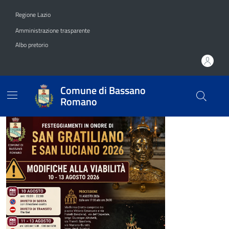
Vai ai contenuti
Vai al footer
Regione Lazio
Amministrazione trasparente
Albo pretorio
Comune di Bassano
Romano
Comune di Bassano Roman
Contenuti in evidenza