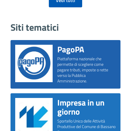
Vedi tutti
Siti tematici
PagoPA
Piattaforma nazionale che
permette di scegliere come
pagare tributi, imposte o rette
verso la Pubblica
Amministrazione.
Impresa in un
giorno
Sportello Unico delle Attività
Produttive del Comune di Bassano