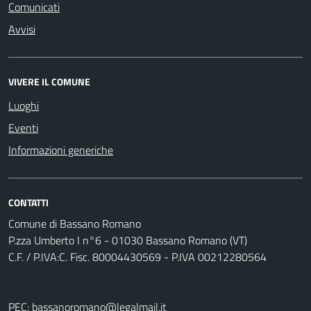
Comunicati
Avvisi
VIVERE IL COMUNE
Luoghi
Eventi
Informazioni generiche
CONTATTI
Comune di Bassano Romano
P.zza Umberto I n°6 - 01030 Bassano Romano (VT)
C.F. / P.IVA:C. Fisc. 80004430569 - P.IVA 00212280564
PEC:
bassanoromano@legalmail.it