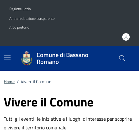
Vai ai contenuti
Vai al footer
Regione Lazio
Amministrazione trasparente
Albo pretorio
Comune di Bassano
Romano
Home
/
Vivere il Comune
Vivere il Comune
Tutti gli eventi, le iniziative e i luoghi d’interesse per scoprire
e vivere il territorio comunale.