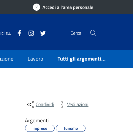
Accedi all'area personale
Facebook
Instagram
Twitter
ci su:
Cerca
ruzione
Lavoro
Tutti gli argomenti...
Condividi
Vedi azioni
Argomenti
Imprese
Turismo