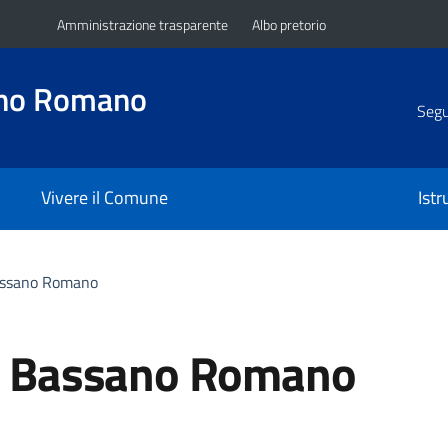
Amministrazione trasparente
Albo pretorio
ano Romano
Segui
Vivere il Comune
Ist
Bassano Romano
di Bassano Romano
a