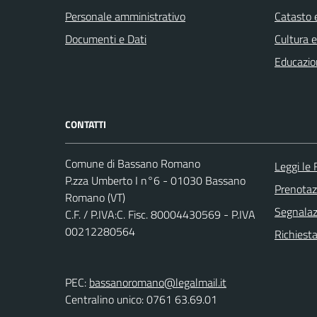
Personale amministrativo
Catasto e
Documenti e Dati
Cultura 
Educazio
CONTATTI
Comune di Bassano Romano
Leggi le
P.zza Umberto I n°6 - 01030 Bassano
Prenota
Romano (VT)
Segnalazi
C.F. / P.IVA:C. Fisc. 80004430569 - P.IVA
00212280564
Richiesta
PEC:
bassanoromano@legalmail.it
Centralino unico: 0761 63.69.01