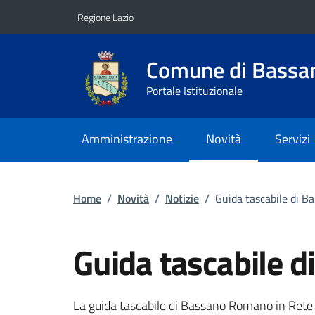
Vai ai contenuti
Vai al footer
Regione Lazio
Comune di Bass
Portale Istituzionale
Amministrazione
Novità
Servizi
Home
/
Novità
/
Notizie
/
Guida tascabile di 
Guida tascabile 
Dettagli della notizi
La guida tascabile di Bassano Romano in Rete