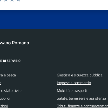
a 1 stelle su 5
luta 2 stelle su 5
Valuta 3 stelle su 5
Valuta 4 stelle su 5
Valuta 5 stelle su 5
ssano Romano
E DI SERVIZIO
ra e pesca
Giustizia e sicurezza pubblica
e
Imprese e commercio
e stato civile
Mobilità e trasporti
ubblici
Salute, benessere e assistenza
zioni
Tributi, finanze e contravvenzion