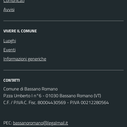
Comunicati
Avvisi
VIVERE IL COMUNE
Luoghi
Eventi
Informazioni generiche
CONTATTI
Comune di Bassano Romano
P.zza Umberto I n°6 - 01030 Bassano Romano (VT)
C.F. / P.IVA:C. Fisc. 80004430569 - P.IVA 00212280564
PEC:
bassanoromano@legalmail.it