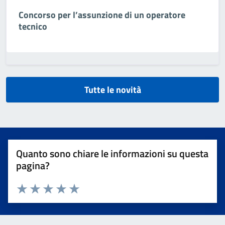
Concorso per l’assunzione di un operatore
tecnico
Tutte le novità
Quanto sono chiare le informazioni su questa
pagina?
Valuta da 1 a 5 stelle la pagina
Valuta 1 stelle su 5
Valuta 2 stelle su 5
Valuta 3 stelle su 5
Valuta 4 stelle su 5
Valuta 5 stelle su 5