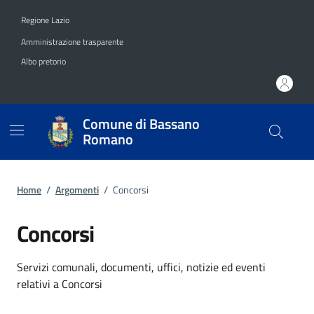
Vai ai contenuti
Vai al footer
Regione Lazio
Amministrazione trasparente
Albo pretorio
Comune di Bassano
Romano
Home
/
Argomenti
/
Concorsi
Concorsi
Dettagli dell'argomento
Servizi comunali, documenti, uffici, notizie ed eventi
relativi a Concorsi