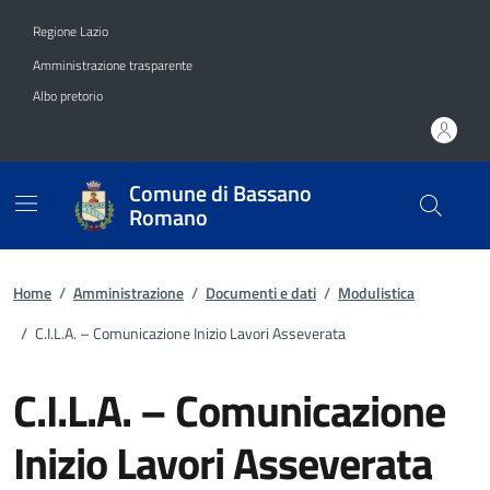
Vai ai contenuti
Vai al footer
Regione Lazio
Amministrazione trasparente
Albo pretorio
Comune di Bassano
Romano
Home
/
Amministrazione
/
Documenti e dati
/
Modulistica
/
C.I.L.A. – Comunicazione Inizio Lavori Asseverata
C.I.L.A. – Comunicazione
Inizio Lavori Asseverata