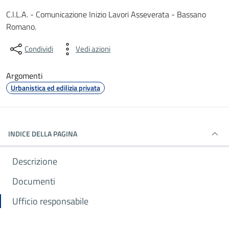
Dettagli del documento
C.I.L.A. - Comunicazione Inizio Lavori Asseverata - Bassano
Romano.
Condividi
Vedi azioni
Argomenti
Urbanistica ed edilizia privata
INDICE DELLA PAGINA
Descrizione
Documenti
Ufficio responsabile