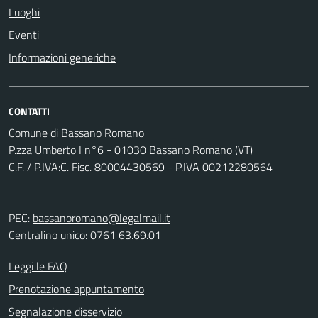
Luoghi
Eventi
Informazioni generiche
CONTATTI
Comune di Bassano Romano
P.zza Umberto I n°6 - 01030 Bassano Romano (VT)
C.F. / P.IVA:C. Fisc. 80004430569 - P.IVA 00212280564
PEC:
bassanoromano@legalmail.it
Centralino unico: 0761 63.69.01
Leggi le FAQ
Prenotazione appuntamento
Segnalazione disservizio