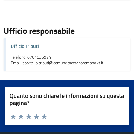
Ufficio responsabile
Ufficio Tributi
Telefono: 0761636924
Email: sportello.tributi@comune.bassanoromano.vt.it
Quanto sono chiare le informazioni su questa
pagina?
Valuta da 1 a 5 stelle la pagina
Valuta 1 stelle su 5
Valuta 2 stelle su 5
Valuta 3 stelle su 5
Valuta 4 stelle su 5
Valuta 5 stelle su 5