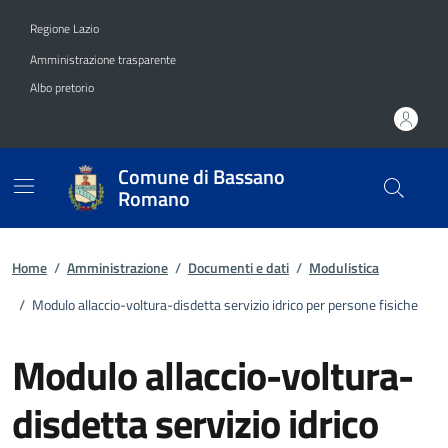
Vai ai contenuti
Vai al footer
Regione Lazio
Amministrazione trasparente
Albo pretorio
Comune di Bassano
Romano
Home
/
Amministrazione
/
Documenti e dati
/
Modulistica
/
Modulo allaccio-voltura-disdetta servizio idrico per persone fisiche
Modulo allaccio-voltura-
disdetta servizio idrico