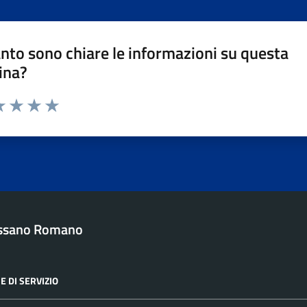
nto sono chiare le informazioni su questa
ina?
da 1 a 5 stelle la pagina
a 1 stelle su 5
luta 2 stelle su 5
Valuta 3 stelle su 5
Valuta 4 stelle su 5
Valuta 5 stelle su 5
ssano Romano
E DI SERVIZIO