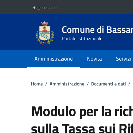
Vai ai contenuti
Vai al footer
Regione Lazio
Comune di Bass
Portale Istituzionale
Amministrazione
Novità
Servizi
Home
/
Amministrazione
/
Documenti e dati
/
Modulo per la ric
sulla Tassa sui Ri