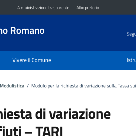
Amministrazione trasparente
Albo pretorio
ano Romano
Segui
Vivere il Comune
Ist
Modulistica
/
Modulo per la richiesta di variazione sulla Tassa sui
hiesta di variazione
fiuti – TARI