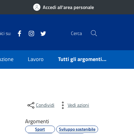
Accedi all'area personale
Facebook
Instagram
Twitter
ci su:
Cerca
ruzione
Lavoro
Tutti gli argomenti...
Condividi
Vedi azioni
Argomenti
Sport
Sviluppo sostenibile