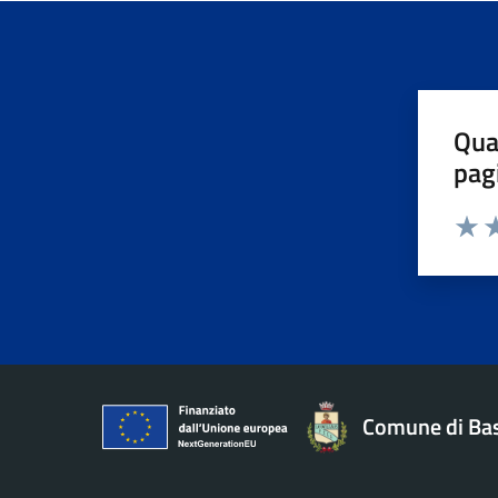
Qua
pag
Valuta 
Valut
Va
Comune di Ba