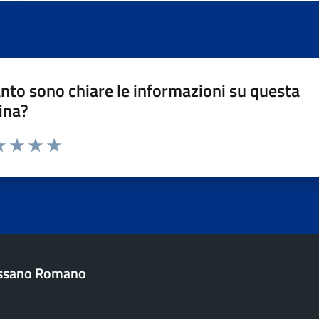
nto sono chiare le informazioni su questa
ina?
da 1 a 5 stelle la pagina
a 1 stelle su 5
luta 2 stelle su 5
Valuta 3 stelle su 5
Valuta 4 stelle su 5
Valuta 5 stelle su 5
ssano Romano