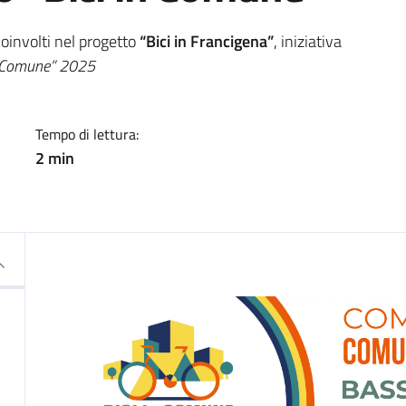
a
oinvolti nel progetto
“Bici in Francigena”
, iniziativa
n Comune” 2025
Tempo di lettura:
2 min