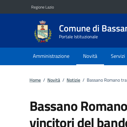
Vai ai contenuti
Vai al footer
Regione Lazio
Comune di Bass
Portale Istituzionale
Amministrazione
Novità
Servizi
Home
/
Novità
/
Notizie
/
Bassano Romano tra i
Bassano Romano 
vincitori del ban