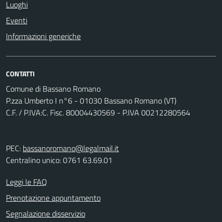
Luoghi
Eventi
Informazioni generiche
CONTATTI
Comune di Bassano Romano
P.zza Umberto I n°6 - 01030 Bassano Romano (VT)
C.F. / P.IVA:C. Fisc. 80004430569 - P.IVA 00212280564
PEC:
bassanoromano@legalmail.it
Centralino unico: 0761 63.69.01
Leggi le FAQ
Prenotazione appuntamento
Segnalazione disservizio